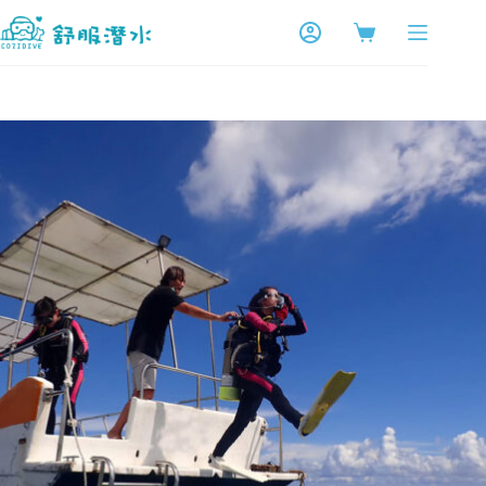
跳
至
購
主
物
要
車
內
容