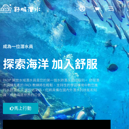
成為一位潛水員
探索海洋 加入舒服
PADI® 開放水域潛水員是您的第一個水肺潛水認證級別。 舒服潛
水訓練有素的 PADI 教練將在輕鬆、支持性的學習環境中教您進
行水肺潛水。 課程結束時，您將具備在國內外潛水的技能和知
識，成為海底世界的公使。
馬上行動