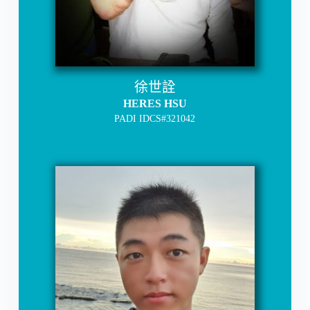
徐世詮
HERES HSU
PADI IDCS#321042