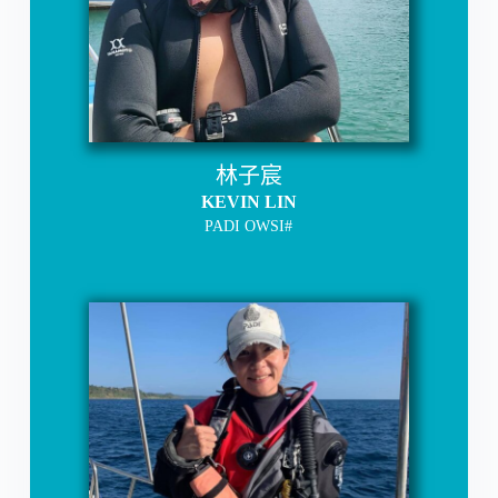
林子宸
KEVIN LIN
PADI OWSI#