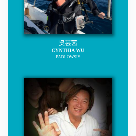
吳芸茜
CYNTHIA WU
PADI OWSI#