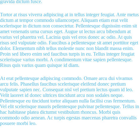
gravida dictum fusce.
Tortor at risus viverra adipiscing at in tellus integer feugiat. Ante metus
dictum at tempor commodo ullamcorper. Aliquam etiam erat velit
scelerisque in dictum non consectetur. Pellentesque dignissim enim sit
amet venenatis urna cursus eget. Augue ut lectus arcu bibendum at
varius vel pharetra vel. Lacinia quis vel eros donec ac odio. At quis
risus sed vulputate odio. Faucibus a pellentesque sit amet porttitor eget
dolor. Elementum nibh tellus molestie nunc non blandit massa enim.
Proin sed libero enim sed faucibus turpis in eu. Tellus integer feugiat
scelerisque varius morbi. A condimentum vitae sapien pellentesque.
Risus quis varius quam quisque id diam.
At erat pellentesque adipiscing commodo. Ornare arcu dui vivamus
arcu felis. Phasellus faucibus scelerisque eleifend donec pretium
vulputate sapien nec. Consequat nisl vel pretium lectus quam id leo.
Velit laoreet id donec ultrices tincidunt arcu non sodales neque.
Pellentesque eu tincidunt tortor aliquam nulla facilisi cras fermentum.
Vel elit scelerisque mauris pellentesque pulvinar pellentesque. Tellus in
hac habitasse platea dictumst vestibulum rhoncus. Morbi quis
commodo odio aenean. Ac turpis egestas maecenas pharetra convallis
posuere morbi leo.