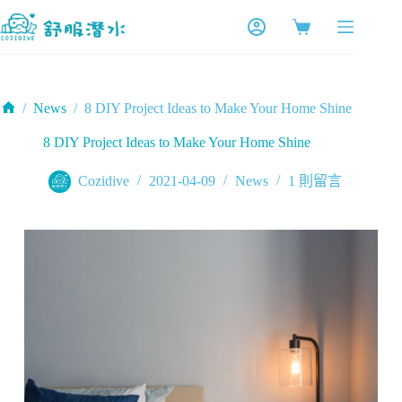
跳
至
購
主
物
要
車
內
/
News
/
8 DIY Project Ideas to Make Your Home Shine
容
首
8 DIY Project Ideas to Make Your Home Shine
頁
Cozidive
2021-04-09
News
1 則留言