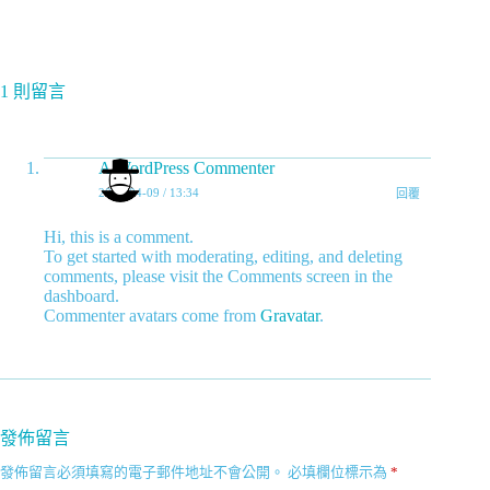
1 則留言
A WordPress Commenter
2021-04-09 / 13:34
回覆
Hi, this is a comment.
To get started with moderating, editing, and deleting
comments, please visit the Comments screen in the
dashboard.
Commenter avatars come from
Gravatar
.
發佈留言
發佈留言必須填寫的電子郵件地址不會公開。
必填欄位標示為
*