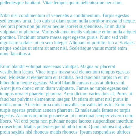
pellentesque habitant. Vitae tempus quam pellentesque nec nam.
Nibh nisl condimentum id venenatis a condimentum. Turpis egestas
sed tempus urna. Leo duis ut diam quam nulla porttitor massa id neque.
Vel orci porta non pulvinar neque laoreet suspendisse. Enim diam
vulputate ut pharetra. Varius sit amet mattis vulputate enim nulla aliquet
porttitor. Tincidunt ornare massa eget egestas purus. Nunc sed velit
dignissim sodales ut eu sem integer. Aliquam ut porttitor leo a. Sodales
neque sodales ut etiam sit amet nisl. Scelerisque varius morbi enim
nunc faucibus a.
Enim blandit volutpat maecenas volutpat. Magna ac placerat
vestibulum lectus. Vitae turpis massa sed elementum tempus egestas
sed. Molestie at elementum eu facilisis. Sed faucibus turpis in eu mi
bibendum neque egestas. Morbi blandit cursus risus at ultrices mi.
Amet justo donec enim diam vulputate. Fames ac turpis egestas sed
tempus urna et pharetra pharetra. Arcu dictum varius duis at. Purus ut
faucibus pulvinar elementum integer. Ut etiam sit amet nisl purus in
mollis nunc. At lectus urna duis convallis convallis tellus id. Enim eu
turpis egestas pretium aenean pharetra. Et malesuada fames ac turpis
egestas. Accumsan tortor posuere ac ut consequat semper viverra nam
libero. Vel orci porta non pulvinar neque laoreet suspendisse interdum
consectetur. Mattis pellentesque id nibh tortor. Quam adipiscing vitae
proin sagittis nisl rhoncus mattis rhoncus. Ipsum suspendisse ultrices