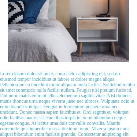
Lorem ipsum dolor sit amet, consectetur adipiscing elit, sed do
eiusmod tempor incididunt ut labore et dolore magna aliqua.
Pellentesque eu tincidunt tortor aliquam nulla facilisi. Sollicitudin nibh
sit amet commodo nulla facilisi nullam. Feugiat nisl pretium fusce id.
Dui nunc mattis enim ut tellus elementum sagittis vitae. Nisl rhoncus
mattis rhoncus urna neque viverra justo nec ultrices. Vulputate odio ut
enim blandit volutpat. Feugiat in fermentum posuere urna nec
tincidunt. Donec massa sapien faucibus et. Orci sagittis eu volutpat
odio facilisis mauris sit. Faucibus turpis in eu mi bibendum neque
egestas congue. At lectus urna duis convallis convallis. Mauris
commodo quis imperdiet massa tincidunt nunc. Viverra ipsum nunc
aliquet bibendum enim facilisis gravida. Consectetur adipiscing elit